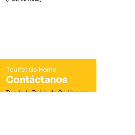
Política de Privacidad
Términos y Condiciones
Política de Reembolso
Política de Envío
Accesibilidad
touristsgohome.tienda@gmail.com
Tourist Go Home
Contáctanos
Desde la Bahía de Cádiz para
el mundo