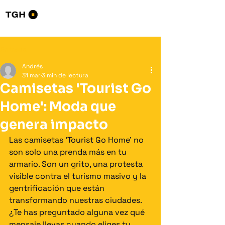
Tourists Go Home
Entrada
Andrés
31 mar
3 min de lectura
Camisetas 'Tourist Go
Home': Moda que
genera impacto
Las camisetas 'Tourist Go Home' no 
son solo una prenda más en tu 
armario. Son un grito, una protesta 
visible contra el turismo masivo y la 
gentrificación que están 
transformando nuestras ciudades. 
¿Te has preguntado alguna vez qué 
mensaje llevas cuando eliges tu 