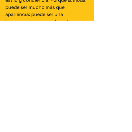
estilo y conciencia. Porque la moda 
puede ser mucho más que 
apariencia: puede ser una 
herramienta para cambiar el mundo.
Ver todo
Entradas recientes