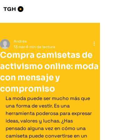
Tourists Go Home
Entrada
Andrés
13 mar
4 min de lectura
Compra camisetas de
activismo online: moda
con mensaje y
compromiso
La moda puede ser mucho más que 
una forma de vestir. Es una 
herramienta poderosa para expresar 
ideas, valores y luchas. ¿Has 
pensado alguna vez en cómo una 
camiseta puede convertirse en un 