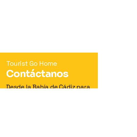
Política de Privacidad
Términos y Condiciones
Política de Reembolso
Política de Envío
Accesibilidad
touristsgohome.tienda@gmail.com
Tourist Go Home
Contáctanos
Desde la Bahía de Cádiz para
el mundo
¿Hablamos?