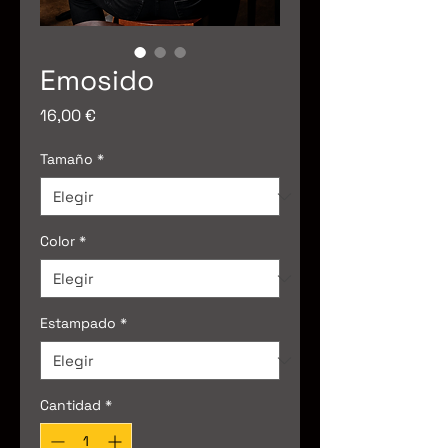
Emosido
Precio
16,00 €
Tamaño
*
Color
*
Estampado
*
Cantidad
*