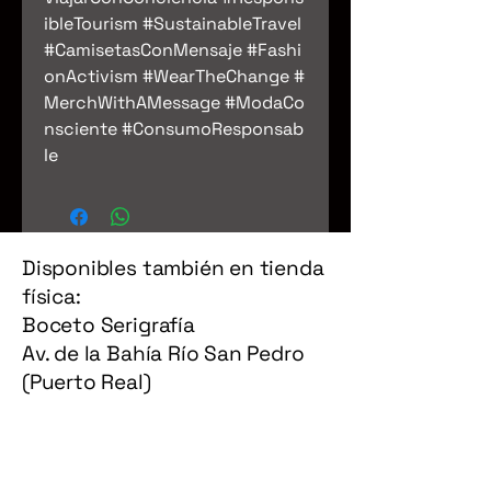
ibleTourism #SustainableTravel
#CamisetasConMensaje #Fashi
onActivism #WearTheChange #
MerchWithAMessage #ModaCo
nsciente #ConsumoResponsab
le
Disponibles también en tienda
física:
Boceto Serigrafía
Av. de la Bahía Río San Pedro
(Puerto Real)
Política de Privacidad
Términos y Condiciones
Política de Reembolso
Política de Envío