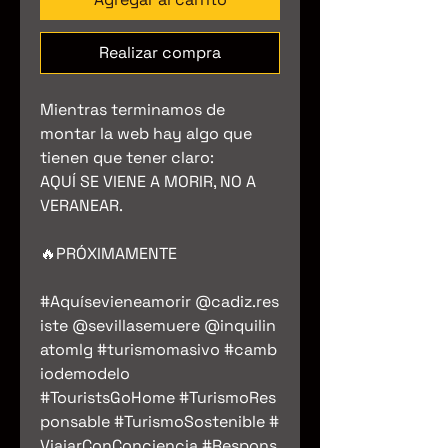
Realizar compra
Mientras terminamos de
montar la web hay algo que
tienen que tener claro:
AQUÍ SE VIENE A MORIR, NO A
VERANEAR.
🔥PRÓXIMAMENTE
#Aquísevieneamorir @cadiz.res
iste @sevillasemuere @inquilin
atomlg #turismomasivo #camb
iodemodelo
#TouristsGoHome #TurismoRes
ponsable #TurismoSostenible #
ViajarConConciencia #Respons