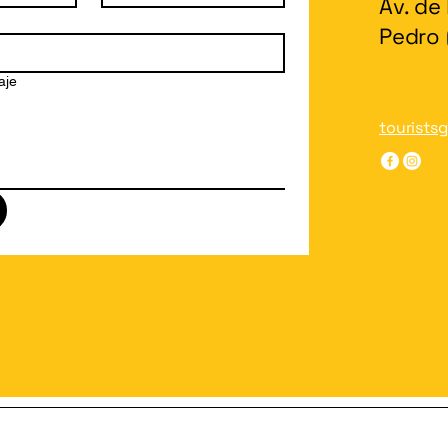
Av. de
Pedro 
aje
tourists