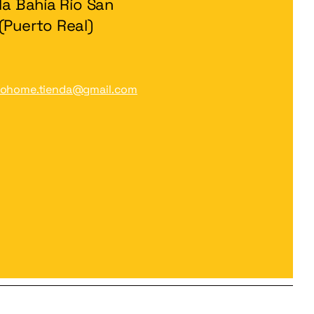
 la Bahía Río San
(Puerto Real)
gohome.tienda@gmail.com
© 2025 Tourist Go Home