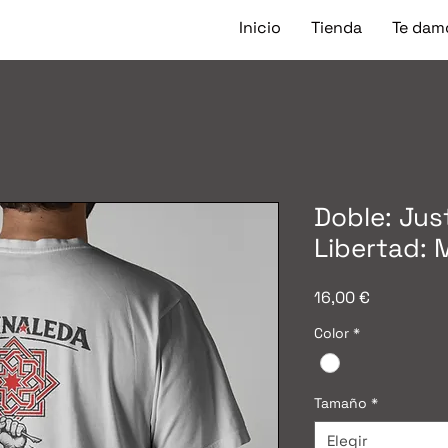
Inicio
Tienda
Te damo
Doble: Jus
Libertad: 
Precio
16,00 €
Color
*
Tamaño
*
Elegir