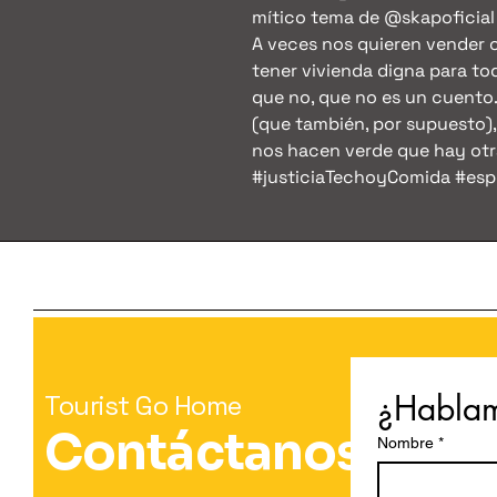
mítico tema de @skapoficial 
A veces nos quieren vender c
tener vivienda digna para t
que no, que no es un cuento.
(que también, por supuesto)
nos hacen verde que hay otra
#justiciaTechoyComida #es
¿Habla
Tourist Go Home
Contáctanos
Nombre
*