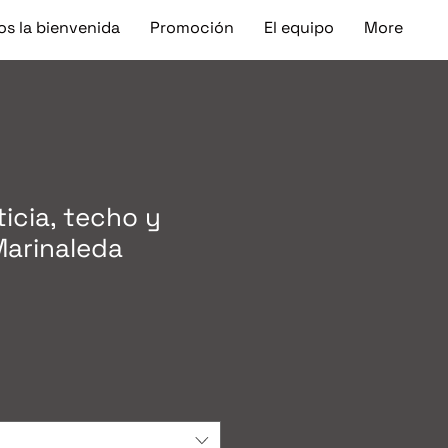
s la bienvenida
Promoción
El equipo
More
ticia, techo y
Marinaleda