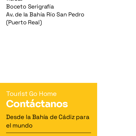
Boceto Serigrafía
Av. de la Bahía Río San Pedro
(Puerto Real)
Política de Privacidad
Términos y Condiciones
Política de Reembolso
Política de Envío
Accesibilidad
touristsgohome.tienda@gmail.com
Tourist Go Home
Contáctanos
Desde la Bahía de Cádiz para
el mundo