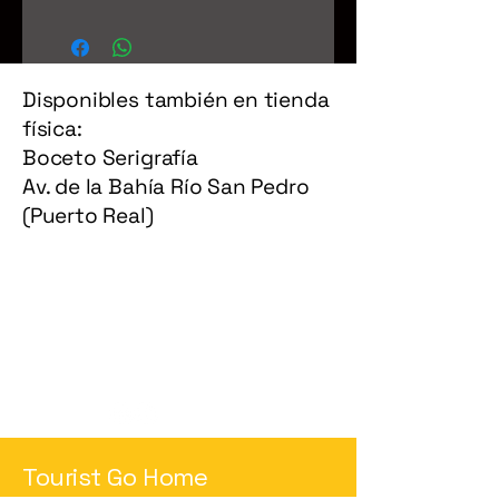
Disponibles también en tienda
física:
Boceto Serigrafía
Av. de la Bahía Río San Pedro
(Puerto Real)
Política de Privacidad
Términos y Condiciones
Política de Reembolso
Política de Envío
Accesibilidad
touristsgohome.tienda@gmail.com
Tourist Go Home